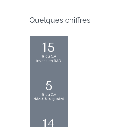
Quelques chiffres
15
% du C.A
investi en R&D
5
% du C.A
dédié à la Qualité
14