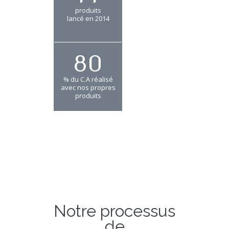
produits
lancé en 2014
80
% du C.A réalisé
avec nos propres
produits
Notre processus
de